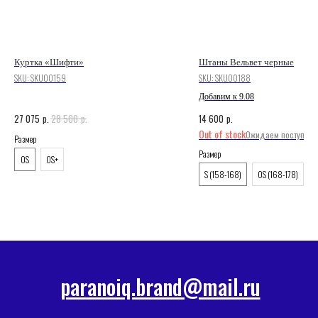
Куртка «Шифти»
Штаны Вельвет черные
SKU:
SKU00159
SKU:
SKU00188
Добавим к 9.08
p.
p.
p.
27 075
28 500
14 600
Out of stock
Размер
Размер
OS
OS+
S (158-168)
OS (168-178)
paranoiq.brand@mail.ru