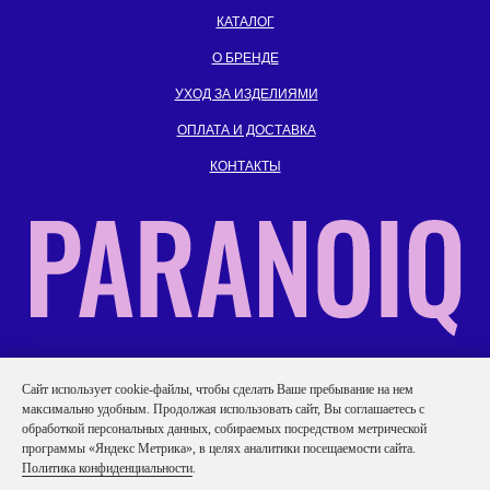
КАТАЛОГ
О БРЕНДЕ
УХОД ЗА ИЗДЕЛИЯМИ
ОПЛАТА И ДОСТАВКА
КОНТАКТЫ
ИП Гаврилов Иван Андреевич
Caйт иcпoльзуeт cookie-фaйлы, чтобы сделать Ваше пребывание на нем
ИНН: 701719152740
максимально удобным. Продолжая использовать сайт, Вы соглашаетесь с
обработкой персональных данных, собираемых посредством метрической
Политика конфиденциальности
программы «Яндекс Метрика», в целях аналитики посещаемости сайта.
Согласие на обработку персональных данных
Политика конфиденциальности
.
Публичная оферта