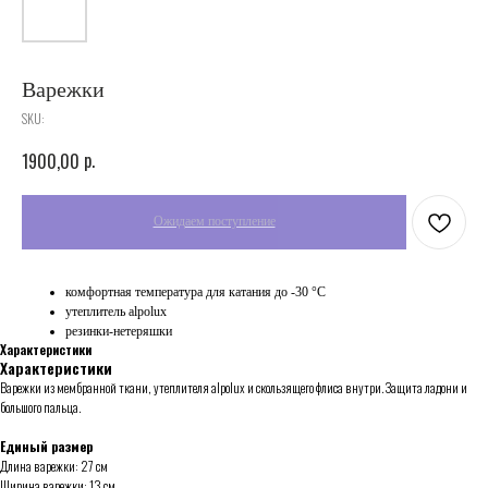
Варежки
SKU:
p.
1900,00
комфортная температура для катания до -30 °C
утеплитель alpolux
резинки-нетеряшки
Характеристики
Характеристики
Варежки из мембранной ткани, утеплителя alpolux и скользящего флиса внутри. Защита ладони и
большого пальца.
Единый размер
Длина варежки: 27 см
Ширина варежки: 13 см