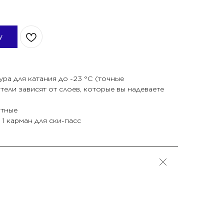
у
ра для катания до -23 °C (точные
ели зависят от слоев, которые вы надеваете
итные
 1 карман для ски-пасс