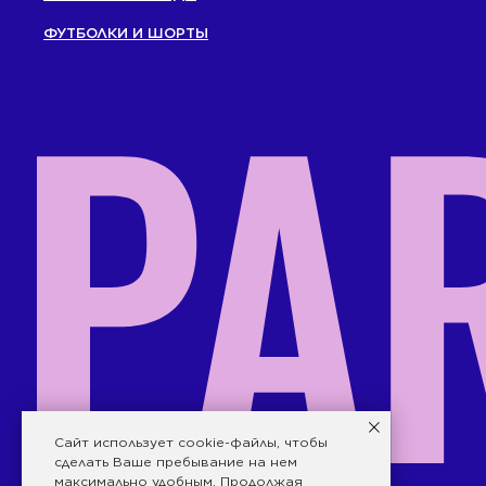
ФУТБОЛКИ И ШОРТЫ
Caйт иcпoльзуeт cookie-фaйлы, чтобы
сделать Ваше пребывание на нем
максимально удобным. Продолжая