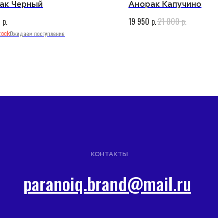
ак Черный
Анорак Капучино
p.
p.
p.
0
19 950
21 000
tock
КОНТАКТЫ
paranoiq.brand@mail.ru