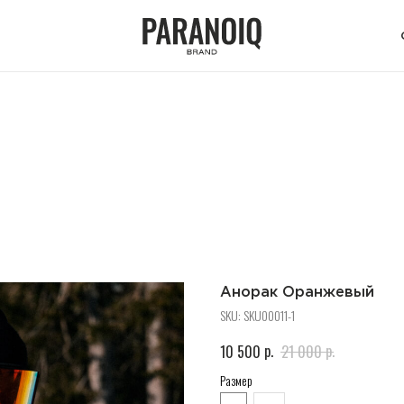
Анорак Оранжевый
SKU:
SKU00011-1
p.
p.
10 500
21 000
Размер