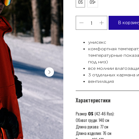
OS
OS+
В корзин
унисекс
комфортная температу
температурные показат
под низ)
все молнии влагозащ
3 отдельных кармана и
вентиляция
Характеристики
Размер
OS
(42-46 Rus):
Обхват груди: 140 см
Длина рукава: 77 см
Длина изделия: 76 см