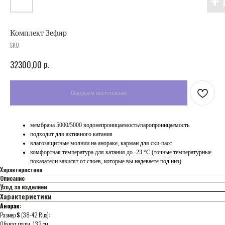
Комплект Зефир
SKU:
p.
32300,00
мембрана 5000/5000 водонепроницаемость/паропроницаемость
подходит для активного катания
влагозащитные молнии на анораке, карман для ски-пасс
комфортная температура для катания до -23 °C (точные температурные
показатели зависят от слоев, которые вы надеваете под низ)
Характеристики
Описание
Уход за изделием
Характеристики
Анорак:
Размер
S
(38-42 Rus):
Обхват груди: 132 см