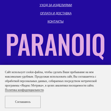
УХОД ЗА ИЗДЕЛИЯМИ
ОПЛАТА И ДОСТАВКА
КОНТАКТЫ
ИП Гаврилов Иван Андреевич
Caйт иcпoльзуeт cookie-фaйлы, чтобы сделать Ваше пребывание на нем
ИНН: 701719152740
максимально удобным. Продолжая использовать сайт, Вы соглашаетесь с
обработкой персональных данных, собираемых посредством метрической
Политика конфиденциальности
программы «Яндекс Метрика», в целях аналитики посещаемости сайта.
Согласие на обработку персональных данных
Политика конфиденциальности
.
Публичная оферта
Соглашаюсь
Создание сайта