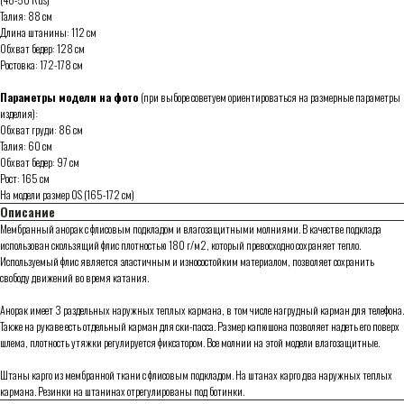
Талия: 88 см
Длина штанины: 112 см
Обхват бедер: 128 см
Ростовка: 172-178 см
Параметры модели на фото
(при выборе советуем ориентироваться на размерные параметры
изделия):
Обхват груди: 86 см
Талия: 60 см
Обхват бедер: 97 см
Рост: 165 см
На модели размер OS (165-172 см)
Описание
Мембранный анорак с флисовым подкладом и влагозащитными молниями. В качестве подклада
использован скользящий флис плотностью 180 г/м2, который превосходно сохраняет тепло.
Используемый флис является эластичным и износостойким материалом, позволяет сохранить
свободу движений во время катания.
Анорак имеет 3 раздельных наружных теплых кармана, в том числе нагрудный карман для телефона.
Также на рукаве есть отдельный карман для ски-пасса. Размер капюшона позволяет надеть его поверх
шлема, плотность утяжки регулируется фиксатором. Все молнии на этой модели влагозащитные.
Штаны карго из мембранной ткани с флисовым подкладом. На штанах карго два наружных теплых
кармана. Резинки на штанинах отрегулированы под ботинки.