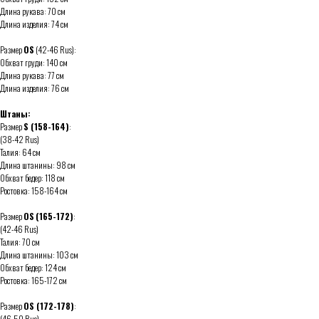
Длина рукава: 70 см
Длина изделия: 74 см
Размер
OS
(42-46 Rus):
Обхват груди: 140 см
Длина рукава: 77 см
Длина изделия: 76 см
Штаны:
Размер
S (158-164)
:
(38-42 Rus)
Талия: 64 см
Длина штанины: 98 см
Обхват бедер: 118 см
Ростовка: 158-164 см
Размер
OS
(165-172)
:
(42-46 Rus)
Талия: 70 см
Длина штанины: 103 см
Обхват бедер: 124 см
Ростовка: 165-172 см
Размер
OS (172-178)
:
(46-50 Rus)