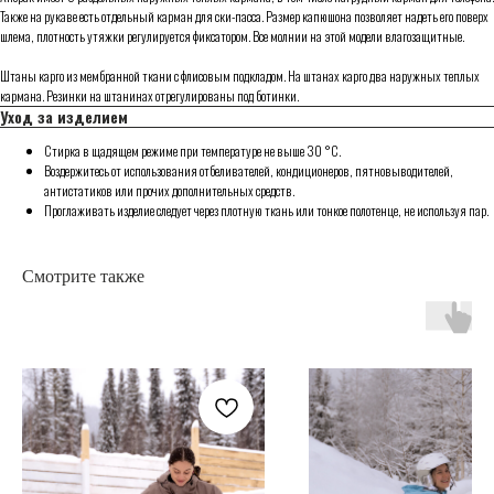
Также на рукаве есть отдельный карман для ски-пасса. Размер капюшона позволяет надеть его поверх
шлема, плотность утяжки регулируется фиксатором. Все молнии на этой модели влагозащитные.
Штаны карго из мембранной ткани с флисовым подкладом. На штанах карго два наружных теплых
кармана. Резинки на штанинах отрегулированы под ботинки.
Уход за изделием
Стирка в щадящем режиме при температуре не выше 30 °C.
Воздержитесь от использования отбеливателей, кондиционеров, пятновыводителей,
антистатиков или прочих дополнительных средств.
Проглаживать изделие следует через плотную ткань или тонкое полотенце, не используя пар.
Смотрите также