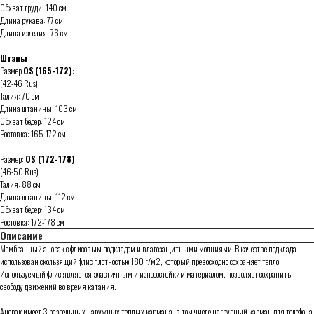
Обхват груди: 140 см
Длина рукава: 77 см
Длина изделия: 76 см
Штаны
Размер
OS
(165-172)
:
(42-46 Rus)
Талия: 70 см
Длина штанины: 103 см
Обхват бедер: 124 см
Ростовка: 165-172 см
Размер:
OS (172-178)
:
(46-50 Rus)
Талия: 88 см
Длина штанины: 112 см
Обхват бедер: 134 см
Ростовка: 172-178 см
Описание
Мембранный анорак с флисовым подкладом и влагозащитными молниями. В качестве подклада
использован скользящий флис плотностью 180 г/м2, который превосходно сохраняет тепло.
Используемый флис является эластичным и износостойким материалом, позволяет сохранить
свободу движений во время катания.
Анорак имеет 3 раздельных наружных теплых кармана, в том числе нагрудный карман для телефона.