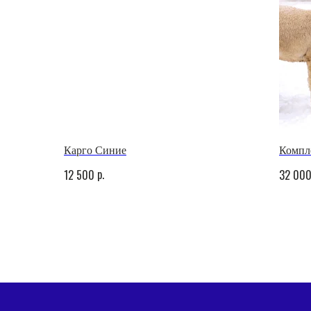
Карго Синие
Компл
p.
12 500
32 00