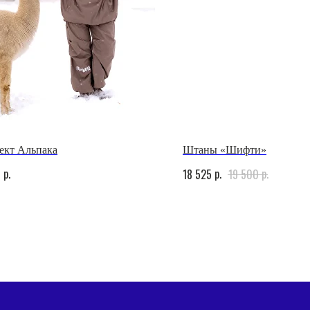
ект Альпака
Штаны «Шифти»
p.
p.
p.
0
18 525
19 500