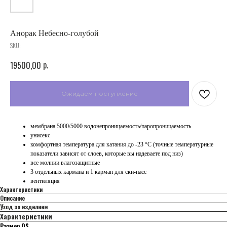
Анорак Небесно-голубой
SKU:
p.
19500,00
мембрана 5000/5000 водонепроницаемость/паропроницаемость
унисекс
комфортная температура для катания до -23 °C (точные температурные
показатели зависят от слоев, которые вы надеваете под низ)
все молнии влагозащитные
3 отдельных кармана и 1 карман для ски-пасс
вентиляция
Характеристики
Описание
Уход за изделием
Характеристики
Размер OS