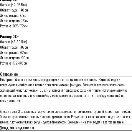
Oversize (42-46 Rus)
Обхват груди: 140 см
Длина рукава: 77 см
Длина изделия: 76 см
Ростовка: 165-172 см
Размер OS+
Oversize (46-50 Rus)
Обхват груди: 146 см
Длина рукава: 92 см
Длина изделия: 90 см
Ростовка: 172-178 см
Описание
Мембранный анорак с флисовым подкладом и влагозащитными молниями. В данной модели
используется мембранная ткань с приятной матовой фактурой. В качестве подклада использован
скользящий флис плотностью 180 г/м2, который превосходно сохраняет тепло. Используемый флис
является эластичным и износостойким материалом, позволяет сохранить свободу движений во
время катания.
Анорак имеет 3 раздельных наружных теплых кармана, в том числе нагрудный карман для телефона.
Также на рукаве есть отдельный карман для ски-пасса. Размер капюшона позволяет надеть его поверх
шлема, плотность утяжки регулируется фиксатором. Все молнии на этой модели влагозащитные.
Уход за изделием