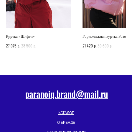
Куртка «Шифти»
Горнолыжная куртка Розовая
p.
p.
p.
p.
27 075
28 500
21 420
30 600
paranoiq.brand@mail.ru
КАТАЛОГ
О БРЕНДЕ