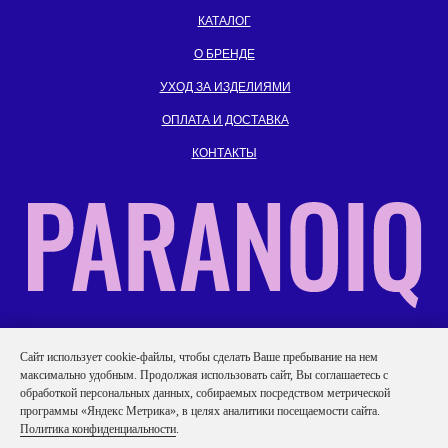
КАТАЛОГ
О БРЕНДЕ
УХОД ЗА ИЗДЕЛИЯМИ
ОПЛАТА И ДОСТАВКА
КОНТАКТЫ
ИП Гаврилов Иван Андреевич
Caйт иcпoльзуeт cookie-фaйлы, чтобы сделать Ваше пребывание на нем
ИНН: 701719152740
максимально удобным. Продолжая использовать сайт, Вы соглашаетесь с
обработкой персональных данных, собираемых посредством метрической
Политика конфиденциальности
программы «Яндекс Метрика», в целях аналитики посещаемости сайта.
Согласие на обработку персональных данных
Политика конфиденциальности
.
Публичная оферта