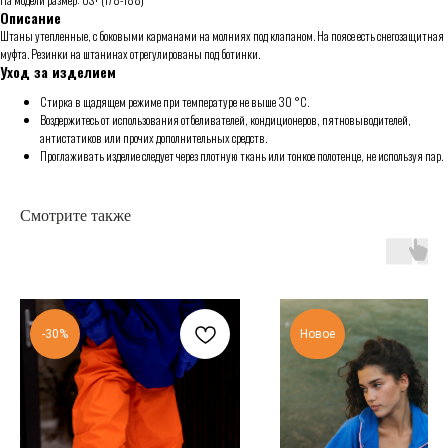
Описание
Штаны утепленные, с боковыми карманами на молниях под клапаном. На поясе есть снегозащитная
муфта. Резинки на штанинах отрегулированы под ботинки.
Уход за изделием
Стирка в щадящем режиме при температуре не выше 30 °C.
Воздержитесь от использования отбеливателей, кондиционеров, пятновыводителей,
антистатиков или прочих дополнительных средств.
Проглаживать изделие следует через плотную ткань или тонкое полотенце, не используя пар.
Смотрите также
-30%
Новое