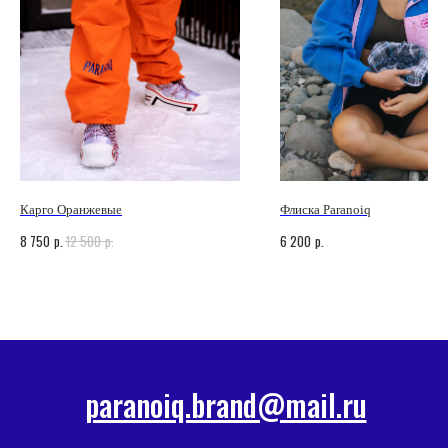
Карго Оранжевые
Флиска Paranoiq
p.
p.
p.
8 750
12 500
6 200
paranoiq.brand@mail.ru